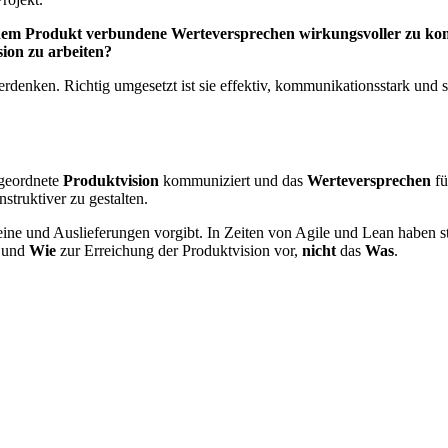
t dem Produkt verbundene Werteversprechen wirkungsvoller zu ko
ion zu arbeiten?
rdenken. Richtig umgesetzt ist sie effektiv, kommunikationsstark und 
rgeordnete
Produktvision
kommuniziert und das
Werteversprechen
f
struktiver zu gestalten.
steine und Auslieferungen vorgibt. In Zeiten von Agile und Lean haben 
und
Wie
zur Erreichung der Produktvision vor,
nicht
das
Was
.