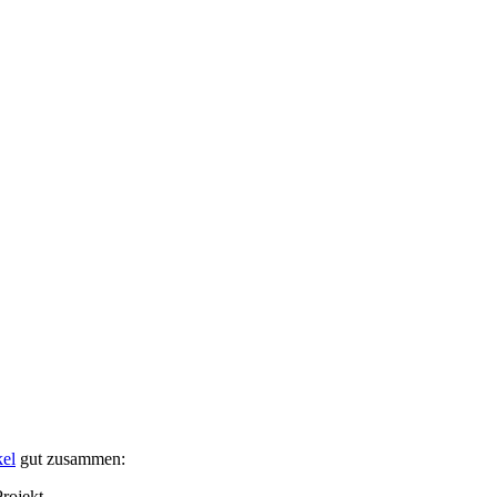
kel
gut zusammen:
rojekt.