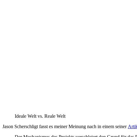
Ideale Welt vs. Reale Welt
Jason Scherschligt fasst es meiner Meinung nach in einem seiner
Arti
Der Mechanismus des Projekts verschleiert den Grund für das P