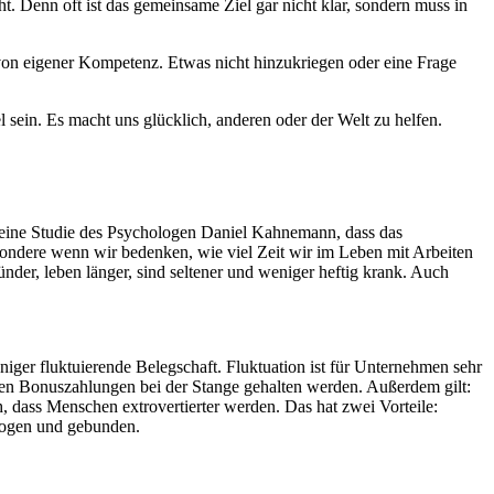
cht. Denn oft ist das gemeinsame Ziel gar nicht klar, sondern muss in
 von eigener Kompetenz. Etwas nicht hinzukriegen oder eine Frage
el sein. Es macht uns glücklich, anderen oder der Welt zu helfen.
gt eine Studie des Psychologen Daniel Kahnemann, dass das
besondere wenn wir bedenken, wie viel Zeit wir im Leben mit Arbeiten
der, leben länger, sind seltener und weniger heftig krank. Auch
ger fluktuierende Belegschaft. Fluktuation ist für Unternehmen sehr
euren Bonuszahlungen bei der Stange gehalten werden. Außerdem gilt:
h, dass Menschen extrovertierter werden. Das hat zwei Vorteile:
zogen und gebunden.