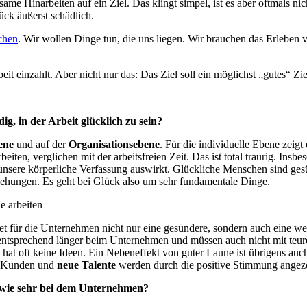
same Hinarbeiten auf ein Ziel. Das klingt simpel, ist es aber oftmals ni
ck äußerst schädlich.
chen
. Wir wollen Dinge tun, die uns liegen. Wir brauchen das Erleben
it einzahlt. Aber nicht nur das: Das Ziel soll ein möglichst „gutes“ Zi
g, in der Arbeit glücklich zu sein?
bene
und auf der
Organisationsebene
. Für die individuelle Ebene zei
iten, verglichen mit der arbeitsfreien Zeit. Das ist total traurig. Ins
unsere körperliche Verfassung auswirkt. Glückliche Menschen sind gesün
ehungen. Es geht bei Glück also um sehr fundamentale Dinge.
e arbeiten
 für die Unternehmen nicht nur eine gesündere, sondern auch eine weni
eiben entsprechend länger beim Unternehmen und müssen auch nicht mit t
 hat oft keine Ideen. Ein Nebeneffekt von guter Laune ist übrigens auc
d Kunden und
neue Talente
werden durch die positive Stimmung ange
t, wie sehr bei dem Unternehmen?