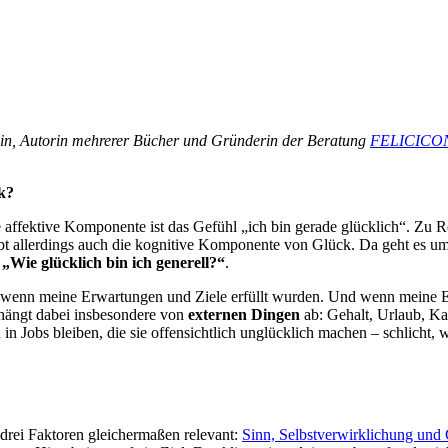
ogin, Autorin mehrerer Bücher und Gründerin der Beratung
FELICICO
k?
e affektive Komponente ist das Gefühl „ich bin gerade glücklich“. Zu Re
ibt allerdings auch die kognitive Komponente von Glück. Da geht es u
g
„Wie glücklich bin ich generell?“
.
en, wenn meine Erwartungen und Ziele erfüllt wurden. Und wenn meine E
t hängt dabei insbesondere von
externen Dingen
ab: Gehalt, Urlaub, K
n Jobs bleiben, die sie offensichtlich unglücklich machen – schlicht,
 drei Faktoren gleichermaßen relevant:
Sinn, Selbstverwirklichung und